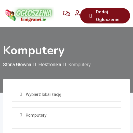
Przejdź
Dodaj
do
Ogłoszenie
treści
Komputery
Stona Głowna
Elektronika
Komputery
Wybierz lokalizację
Komputery