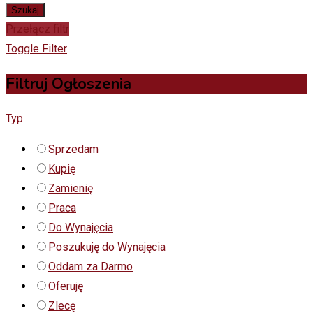
Szukaj
Przełącz filtr
Toggle Filter
Filtruj Ogłoszenia
Typ
Sprzedam
Kupię
Zamienię
Praca
Do Wynajęcia
Poszukuję do Wynajęcia
Oddam za Darmo
Oferuję
Zlecę