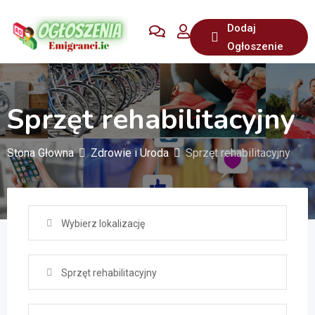
Przejdź
Dodaj
do
Ogłoszenie
treści
Sprzęt rehabilitacyjny
Stona Głowna
Zdrowie i Uroda
Sprzęt rehabilitacyjny
Wybierz lokalizację
Sprzęt rehabilitacyjny