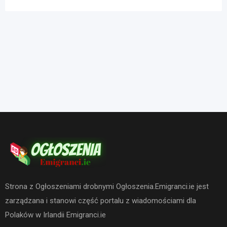
Strona z Ogłoszeniami drobnymi Ogłoszenia.Emigranci.ie jest
zarządzana i stanowi część portalu z wiadomościami dla
Polaków w Irlandii Emigranci.ie