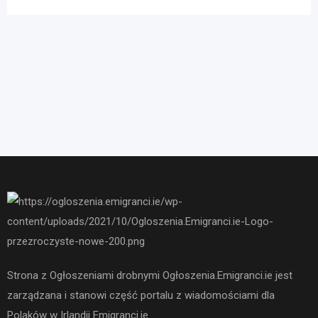
Strona z Ogłoszeniami drobnymi Ogłoszenia.Emigranci.ie jest
zarządzana i stanowi część portalu z wiadomościami dla
Polaków w Irlandii Emigranci.ie