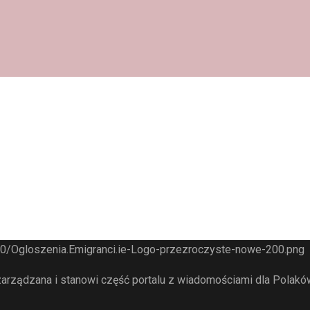
arządzana i stanowi część portalu z wiadomościami dla Polaków 