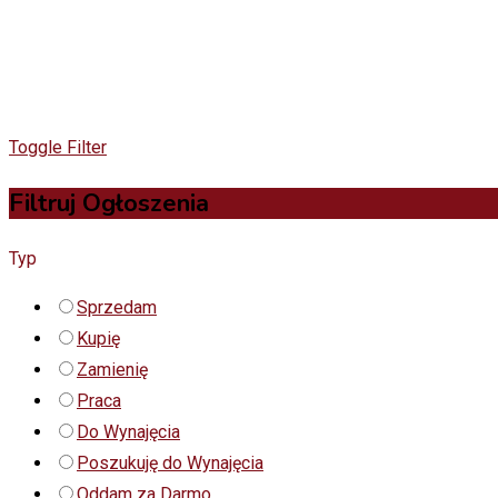
Toggle Filter
Filtruj Ogłoszenia
Typ
Sprzedam
Kupię
Zamienię
Praca
Do Wynajęcia
Poszukuję do Wynajęcia
Oddam za Darmo