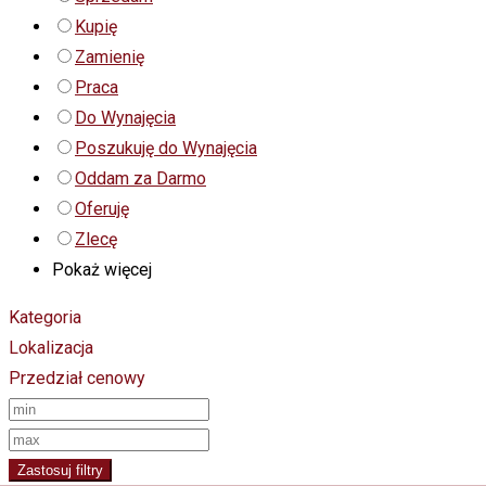
Kupię
Zamienię
Praca
Do Wynajęcia
Poszukuję do Wynajęcia
Oddam za Darmo
Oferuję
Zlecę
Pokaż więcej
Kategoria
Lokalizacja
Przedział cenowy
Zastosuj filtry