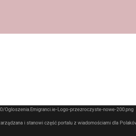
arządzana i stanowi część portalu z wiadomościami dla Polaków 