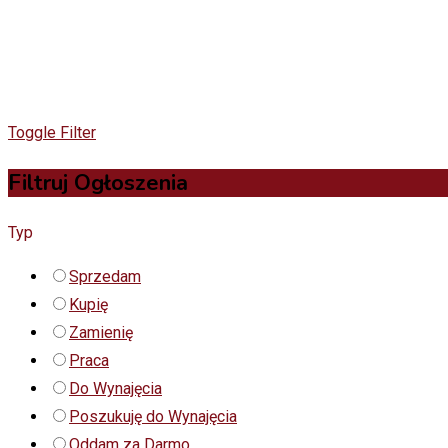
Toggle Filter
Filtruj Ogłoszenia
Typ
Sprzedam
Kupię
Zamienię
Praca
Do Wynajęcia
Poszukuję do Wynajęcia
Oddam za Darmo