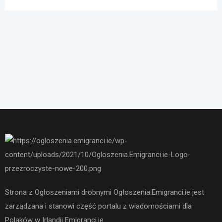
Strona z Ogłoszeniami drobnymi Ogłoszenia.Emigranci.ie jest
zarządzana i stanowi część portalu z wiadomościami dla
Polaków w Irlandii Emigranci.ie