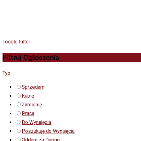
Toggle Filter
Filtruj Ogłoszenia
Typ
Sprzedam
Kupię
Zamienię
Praca
Do Wynajęcia
Poszukuję do Wynajęcia
Oddam za Darmo