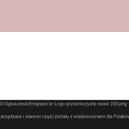
arządzana i stanowi część portalu z wiadomościami dla Polaków 