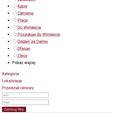
Kupię
Zamienię
Praca
Do Wynajęcia
Poszukuję do Wynajęcia
Oddam za Darmo
Oferuję
Zlecę
Pokaż więcej
Kategoria
Lokalizacja
Przedział cenowy
Zastosuj filtry