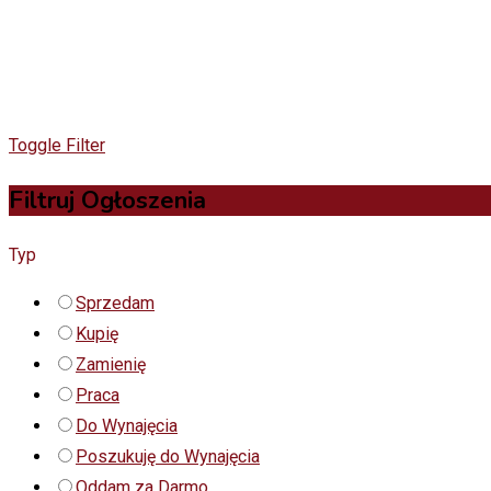
Toggle Filter
Filtruj Ogłoszenia
Typ
Sprzedam
Kupię
Zamienię
Praca
Do Wynajęcia
Poszukuję do Wynajęcia
Oddam za Darmo