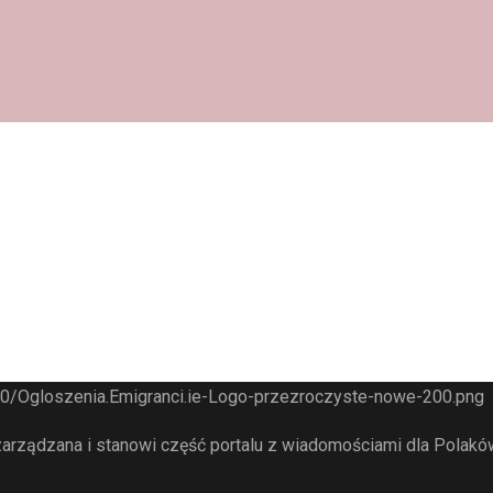
arządzana i stanowi część portalu z wiadomościami dla Polaków 