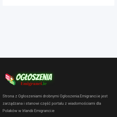
Strona z Ogłoszeniami drobnymi Ogłoszenia.Emigranci.ie jest
zarządzana i stanowi część portalu z wiadomościami dla
Polaków w Irlandii Emigranci.ie