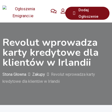
Przejdź
Dodaj
do
Ogłoszenie
treści
Revolut wprowadza
karty kredytowe dla
klientów w Irlandii
Stona Głowna
Zakupy
Revolut wprowadza karty
kredytowe dla klientów w Irlandii